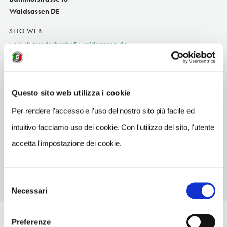
Waldsassen DE
SITO WEB
www.bayerischerhof-waldsassen.de
INDIRIZZO EMAIL
info@bayerischerhof-waldsassen.de
Questo sito web utilizza i cookie
TELEFONO
9632923130
Per rendere l’accesso e l’uso del nostro sito più facile ed
intuitivo facciamo uso dei cookie. Con l'utilizzo del sito, l'utente
NUMERO CAMERE
15
accetta l'impostazione dei cookie.
Selezione
Necessari
del
consenso
Preferenze