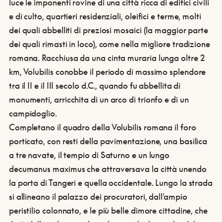
luce le imponenti rovine di una città ricca di edifici civili
e di culto, quartieri residenziali, oleifici e terme, molti
dei quali abbelliti di preziosi mosaici (la maggior parte
dei quali rimasti in loco), come nella migliore tradizione
romana.
Racchiusa da una cinta muraria lunga oltre 2
km, Volubilis conobbe il periodo di massimo splendore
tra il II e il III secolo d.C., quando fu abbellita di
monumenti, arricchita di un arco di trionfo e di un
campidoglio.
Completano il quadro della Volubilis romana il foro
porticato, con resti della pavimentazione, una basilica
a tre navate, il tempio di Saturno e un lungo
decumanus maximus che attraversava la città unendo
la porta di Tangeri e quella occidentale. Lungo la strada
si allineano il palazzo dei procuratori, dall'ampio
peristilio colonnato, e le più belle dimore cittadine, che