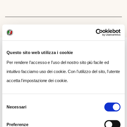
Questo sito web utilizza i cookie
Per rendere l’accesso e l’uso del nostro sito più facile ed
COSA FARE
DOVE DORMIRE
DOVE MANGIARE
intuitivo facciamo uso dei cookie. Con l'utilizzo del sito, l'utente
0 RISULTATI
MOSTRA SOLO CONVENZIONATI
accetta l'impostazione dei cookie.
Nessun risultato.
Selezione
Necessari
del
consenso
Preferenze