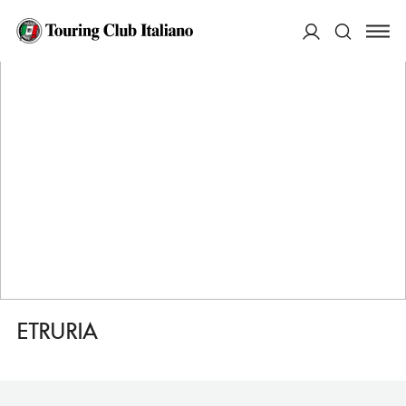
HOME
DESTINAZIONI
VOLTERRA
DORMIRE
ETRURIA
ACCEDI
Cerca
ETRURIA