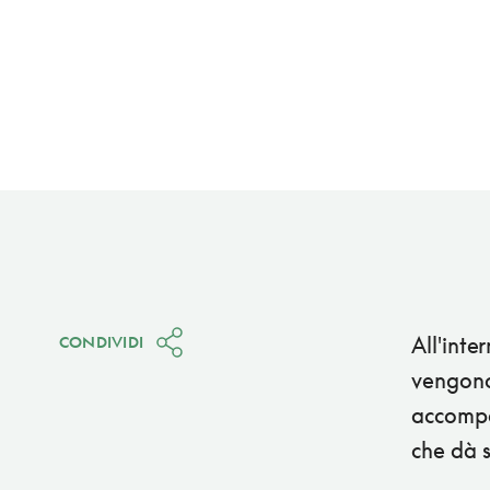
All'inte
CONDIVIDI
vengono 
accompa
che dà s