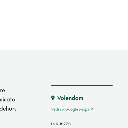
are
Volendam
umicato
 dehors
Vedi su Google Maps
INDIRIZZO