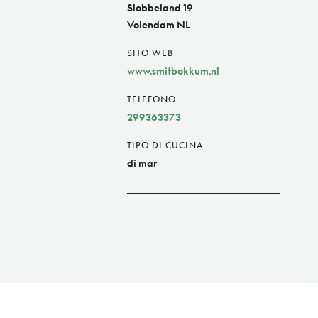
Slobbeland 19
Volendam NL
SITO WEB
www.smitbokkum.nl
TELEFONO
299363373
TIPO DI CUCINA
di mar