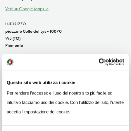
Vedi su Google Maps
INDIRIZZO
piazzale Colle del Lys - 10070
Viù (TO)
Piemonte
SITO WEB
www.colledellys.it
INDIRIZZO EMAIL
Questo sito web utilizza i cookie
segre@colledellys.it
Per rendere l’accesso e l’uso del nostro sito più facile ed
TELEFONO
0119532286
intuitivo facciamo uso dei cookie. Con l'utilizzo del sito, l'utente
accetta l'impostazione dei cookie.
ORARI DI APERTURA
Apertura: a richiesta