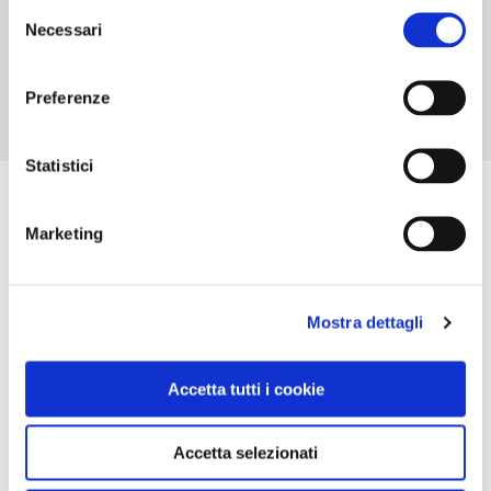
Selezione
CONDIZIONI DI VISITA
Necessari
del
ingresso gratuito
consenso
Preferenze
Statistici
Marketing
Mostra dettagli
Accetta tutti i cookie
Accetta selezionati