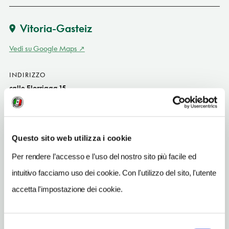
Vitoria-Gasteiz
Vedi su Google Maps
INDIRIZZO
calle Elorriaga 15
Vitoria-Gasteiz ES
SITO WEB
www.hotelpalacioelorriaga.com
Questo sito web utilizza i cookie
INDIRIZZO EMAIL
Per rendere l’accesso e l’uso del nostro sito più facile ed
info@hotelpalacioelorriaga.com
intuitivo facciamo uso dei cookie. Con l'utilizzo del sito, l'utente
TELEFONO
accetta l'impostazione dei cookie.
945263616
NUMERO CAMERE
Selezione