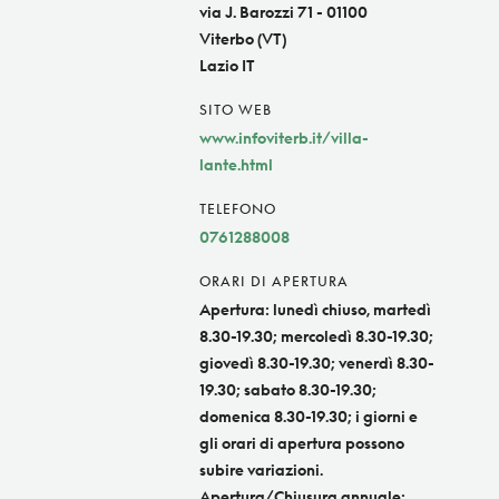
via J. Barozzi 71 - 01100
Viterbo (VT)
Lazio IT
SITO WEB
www.infoviterb.it/villa-
lante.html
TELEFONO
0761288008
ORARI DI APERTURA
Apertura: lunedì chiuso, martedì
8.30-19.30; mercoledì 8.30-19.30;
giovedì 8.30-19.30; venerdì 8.30-
19.30; sabato 8.30-19.30;
domenica 8.30-19.30; i giorni e
gli orari di apertura possono
subire variazioni.
Apertura/Chiusura annuale: