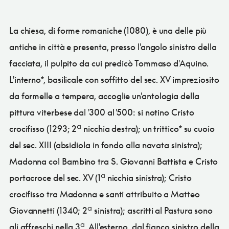
La chiesa, di forme romaniche (1080), è una delle più
antiche in città e presenta, presso l'angolo sinistro della
facciata, il pulpito da cui predicò Tommaso d'Aquino.
L'interno*, basilicale con soffitto del sec. XV impreziosito
da formelle a tempera, accoglie un'antologia della
pittura viterbese dal '300 al '500: si notino Cristo
crocifisso (1293; 2ª nicchia destra); un trittico* su cuoio
del sec. XIII (absidiola in fondo alla navata sinistra);
Madonna col Bambino tra S. Giovanni Battista e Cristo
portacroce del sec. XV (1ª nicchia sinistra); Cristo
crocifisso tra Madonna e santi attribuito a Matteo
Giovannetti (1340; 2ª sinistra); ascritti al Pastura sono
gli affreschi nella 3ª. All'esterno, dal fianco sinistro della