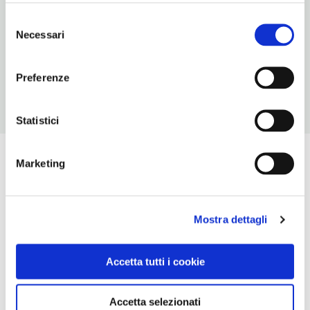
INDIRIZZO
piazza S. Maria Nuova - 01100
Selezione
Necessari
Viterbo (VT)
del
Lazio
consenso
Preferenze
Statistici
Marketing
Mostra dettagli
Accetta tutti i cookie
Accetta selezionati