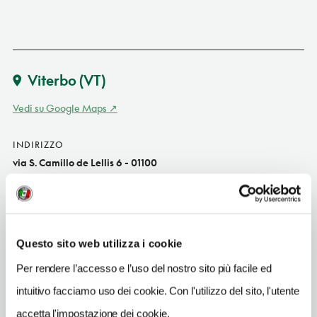
Viterbo
(VT)
Vedi su Google Maps
INDIRIZZO
via S. Camillo de Lellis 6 - 01100
Viterbo (VT)
Lazio IT
SITO WEB
www.hotelviterbo.com
Questo sito web utilizza i cookie
Per rendere l’accesso e l’uso del nostro sito più facile ed
INDIRIZZO EMAIL
info@hotelviterbo.com
intuitivo facciamo uso dei cookie. Con l'utilizzo del sito, l'utente
accetta l'impostazione dei cookie.
TELEFONO