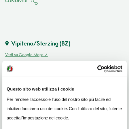
CONDIVIDI
Vipiteno/Sterzing
(BZ)
Vedi su Google Maps
INDIRIZZO
via S. Margherita 5 - 39049
Vipiteno/Sterzing (BZ)
Questo sito web utilizza i cookie
Trentino-Alto Adige IT
Per rendere l’accesso e l’uso del nostro sito più facile ed
TELEFONO
intuitivo facciamo uso dei cookie. Con l'utilizzo del sito, l'utente
0472765135
accetta l'impostazione dei cookie.
ORARI DI APERTURA
Apertura: lunedì-domenica 9-19. Apertura/Chiusura annuale: