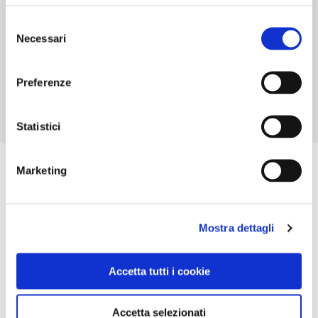
sempre aperto
Selezione
Necessari
del
CONDIZIONI DI VISITA
consenso
ingresso gratuito
Preferenze
Statistici
Marketing
Mostra dettagli
Accetta tutti i cookie
Accetta selezionati