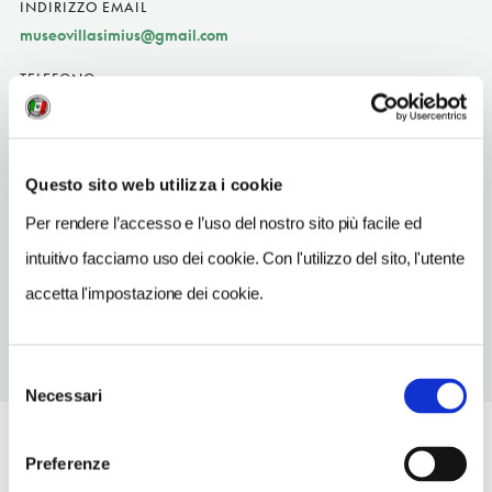
INDIRIZZO EMAIL
museovillasimius@gmail.com
TELEFONO
070792076
ORARI DI APERTURA
Apertura: martedì-domenica 9-13, 17-21. Apertura/Chiusura
Questo sito web utilizza i cookie
annuale: sempre aperto
Per rendere l’accesso e l’uso del nostro sito più facile ed
CONDIZIONI DI VISITA
intuitivo facciamo uso dei cookie. Con l'utilizzo del sito, l'utente
ingresso a pagamento
accetta l'impostazione dei cookie.
Selezione
Necessari
del
consenso
Preferenze