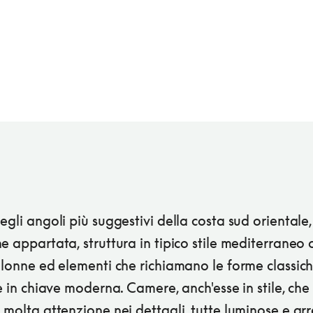
egli angoli più suggestivi della costa sud orientale,
e appartata, struttura in tipico stile mediterraneo 
olonne ed elementi che richiamano le forme classic
te in chiave moderna. Camere, anch'esse in stile, che
 molta attenzione nei dettagli, tutte luminose e ar