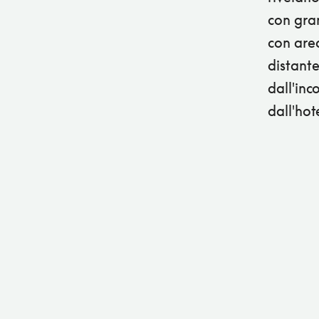
con gran
con area
distante
dall'in
dall'hot