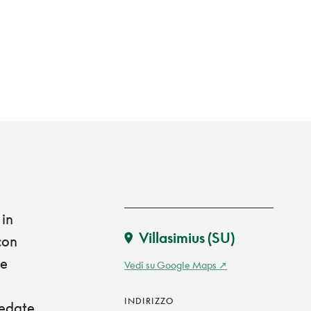
 in
Villasimius
(SU)
con
he
Vedi su Google Maps
INDIRIZZO
redate