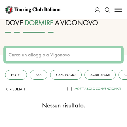
HOME
DESTINAZIONI
VIGONOVO
DORMIRE
ACCEDI
DOVE
DORMIRE
A VIGONOVO
Cerca
HOTEL
B&B
CAMPEGGIO
AGRITURISMI
C
0 RISULTATI
MOSTRA SOLO CONVENZIONATI
Nessun risultato.