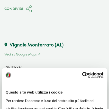
CONDIVIDI
Vignale Monferrato
(AL)
Vedi su Google Maps
INDIRIZZO
strada comunale Pomera 1 - 15049
Vignale Monferrato (AL)
Piemonte
Questo sito web utilizza i cookie
SITO WEB
www.lapomera.it
Per rendere l’accesso e l’uso del nostro sito più facile ed
intuitivo facciamo uso dei cookie. Con l'utilizzo del sito, l'utente