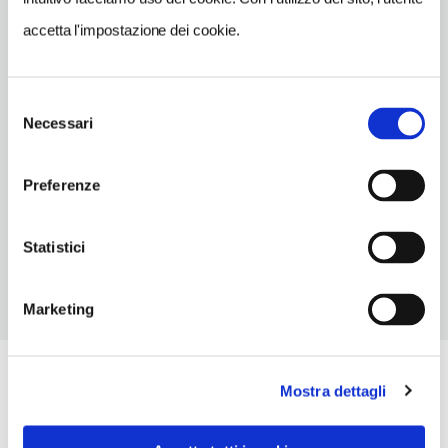
INDIRIZZO EMAIL
lapomera.agriturismo@gmail.com
accetta l'impostazione dei cookie.
TELEFONO
0142933378-3494119877
Selezione
Necessari
del
TIPO DI CUCINA
consenso
piemontese
Preferenze
NUMERO COPERTI
60
Statistici
Marketing
Mostra dettagli