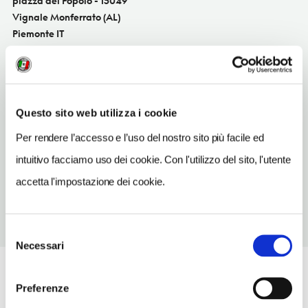
piazza del Popolo - 15049
Vignale Monferrato (AL)
Piemonte IT
SITO WEB
www.piemontedalvivo.it/vignale-monferrato-festival
INDIRIZZO EMAIL
Questo sito web utilizza i cookie
vignale@piemontedalvivo.it
Per rendere l’accesso e l’uso del nostro sito più facile ed
TELEFONO
intuitivo facciamo uso dei cookie. Con l'utilizzo del sito, l'utente
3201532452
accetta l'impostazione dei cookie.
Selezione
Necessari
del
consenso
Preferenze