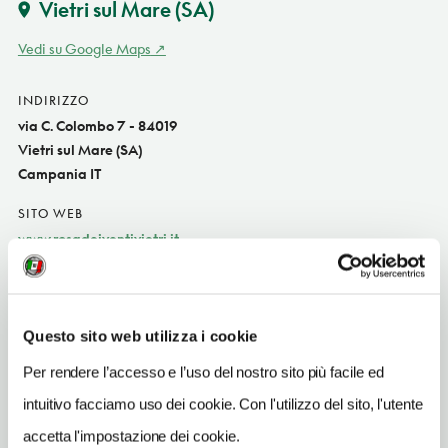
Vietri sul Mare
(SA)
Vedi su Google Maps
INDIRIZZO
via C. Colombo 7 - 84019
Vietri sul Mare (SA)
Campania IT
SITO WEB
www.rosadeiventivietri.it
INDIRIZZO EMAIL
rdv2012rdv@gmail.com
Questo sito web utilizza i cookie
TELEFONO
089210432-089761368
Per rendere l’accesso e l’uso del nostro sito più facile ed
intuitivo facciamo uso dei cookie. Con l'utilizzo del sito, l'utente
TIPO DI CUCINA
carne,pesce,campana
accetta l'impostazione dei cookie.