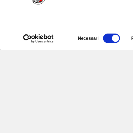
Selezione
Necessari
del
consenso
Iscriviti alle nostre newsletter
per
eventi e aggiornamenti su offert