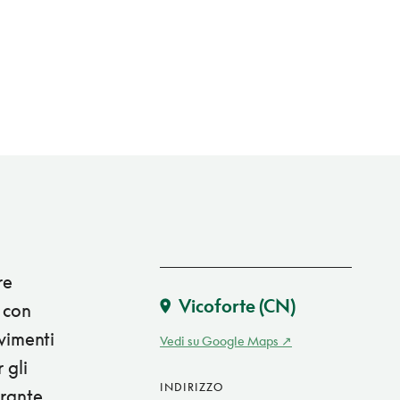
re
Vicoforte
(CN)
 con
evimenti
Vedi su Google Maps
 gli
INDIRIZZO
urante