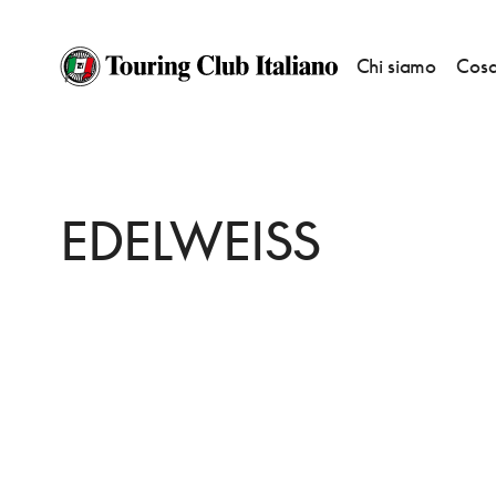
Chi siamo
Cosa
HOME
DESTINAZIONI
VICOFORTE
DORMIRE
EDELWEISS
EDELWEISS