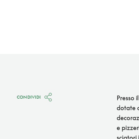
Presso i
CONDIVIDI
dotate 
decorazi
e pizzer
sciatori