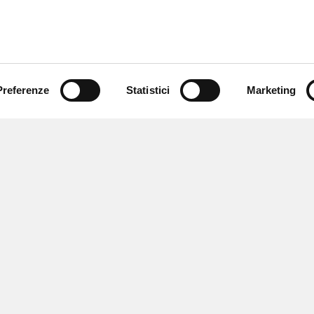
Preferenze
Statistici
Marketing
 ricevere notizie,
e speciali.