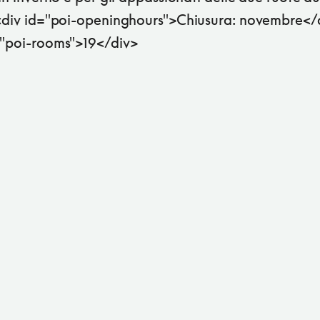
e<div id="poi-openinghours">Chiusura: novembre</
="poi-rooms">19</div>