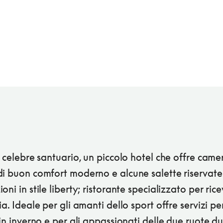
l celebre santuario, un piccolo hotel che offre came
di buon comfort moderno e alcune salette riservate
oni in stile liberty; ristorante specializzato per ric
ia. Ideale per gli amanti dello sport offre servizi per
 in inverno e per gli appassionati delle due ruote d