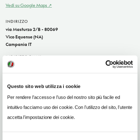
Vedi su Google Maps
INDIRIZZO
via Masturzo 2/B - 80069
Vico Equense (NA)
Campania IT
INDIRIZZO EMAIL
giucastellano.22@gmail.com
TELEFONO
0818024285
Questo sito web utilizza i cookie
Per rendere l’accesso e l’uso del nostro sito più facile ed
TIPO DI CUCINA
pizze
intuitivo facciamo uso dei cookie. Con l'utilizzo del sito, l'utente
accetta l'impostazione dei cookie.
NUMERO COPERTI
60
ORARI DI APERTURA