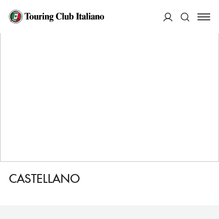
HOME
DESTINAZIONI
VICO EQUENSE
MANGIARE
CASTELLANO
ACCEDI
Cerca
CASTELLANO