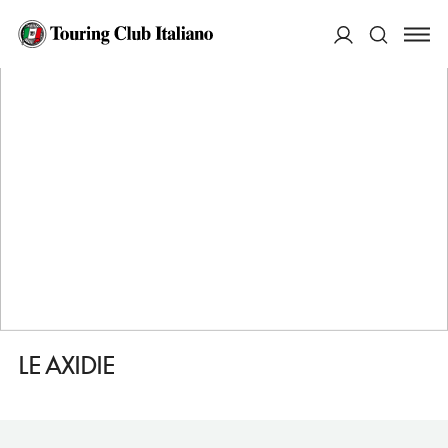
HOME
DESTINAZIONI
VICO EQUENSE
DORMIRE
LE AXIDIE
ACCEDI
Cerca
LE AXIDIE