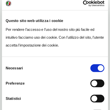
Vedi su Google Maps
Questo sito web utilizza i cookie
INDIRIZZO
via dei Nani 8 - 36100
Per rendere l’accesso e l’uso del nostro sito più facile ed
Vicenza (VI)
intuitivo facciamo uso dei cookie. Con l'utilizzo del sito, l'utente
Veneto IT
accetta l'impostazione dei cookie.
SITO WEB
www.villavalmarana.com
Selezione
INDIRIZZO EMAIL
Necessari
del
info@villavalmarana.com
consenso
TELEFONO
Preferenze
0444321803
ORARI DI APERTURA
Statistici
Apertura: lunedì-domenica 10-18; i giorni e gli orari di apertura
possono subire variazioni. Apertura/Chiusura annuale: sempre