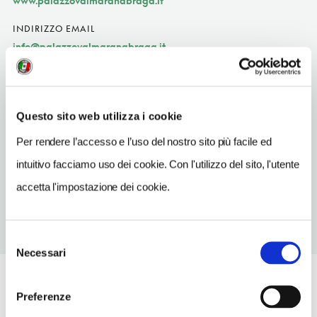
www.palazzovalmaranabraga.it
INDIRIZZO EMAIL
info@palazzovalmaranabraga.it
ORARI DI APERTURA
Apertura: lunedì-domenica a richiesta; i giorni e gli orari di
apertura possono subire variazioni. Apertura/Chiusura
Questo sito web utilizza i cookie
annuale: sempre aperto
Per rendere l’accesso e l’uso del nostro sito più facile ed
CONDIZIONI DI VISITA
intuitivo facciamo uso dei cookie. Con l'utilizzo del sito, l'utente
ingresso a pagamento
accetta l'impostazione dei cookie.
Selezione
Necessari
del
consenso
Preferenze