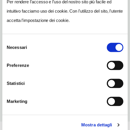
Vibo Valentia
(VV)
Per rendere l’accesso e l’uso del nostro sito più facile ed
intuitivo facciamo uso dei cookie. Con l'utilizzo del sito, l'utente
Vedi su Google Maps
accetta l'impostazione dei cookie.
INDIRIZZO
via Sette Martiri - 89900
Selezione
Vibo Valentia (VV)
Necessari
del
Calabria IT
consenso
TELEFONO
Preferenze
096343350
CONDIZIONI DI VISITA
Statistici
Ingresso a Pagamento
Marketing
Mostra dettagli