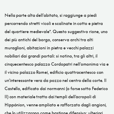
Nella parte alta dell’abitato, si raggiunge a piedi
percorrendo stretti vicoli e scalinate in cotto e pietra
del quartiere medievale*. Questo suggestivo rione, uno
dei più antichi del borgo, conserva archi tra alti
muraglioni, abitazioni in pietra e vecchi palazzi
nobiliari dai grandi portali: si notino, tra gli altri, il
cinquecentesco palazzo Cordopatri nell’omonima via e
il vicino palazzo Romei, edificio quattrocentesco con
un’interessante vera da pozzo nel centro della corte. Il
Castello, edificato dai normanni (o forse sotto Federico
II) con materiale tratto dai templi dell’acropoli di
Hippónion, venne ampliato e rafforzato dagli angioni,
che lo utilizzarono come bastione difensivo; ulteriori