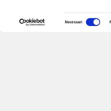
Selezione
Necessari
del
consenso
Iscriviti alle nostre
per ricevere notizie,