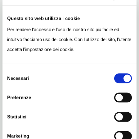
INDIRIZZO
Questo sito web utilizza i cookie
piazza delle Erbe 38-38/A - 37100
Verona (VR)
Per rendere l’accesso e l’uso del nostro sito più facile ed
Veneto IT
intuitivo facciamo uso dei cookie. Con l'utilizzo del sito, l'utente
SITO WEB
accetta l'impostazione dei cookie.
palazzomaffeiverona.com
INDIRIZZO EMAIL
Selezione
info@palazzomaffeiverona.com
Necessari
del
TELEFONO
consenso
0452456959
Preferenze
ORARI DI APERTURA
Apertura: lunedì chiuso; martedì chiuso; mercoledì chiuso;
Statistici
giovedì chiuso; venerdì chiuso; sabato 11-18; domenica 11-18.
Apertura/Chiusura annuale:
Marketing