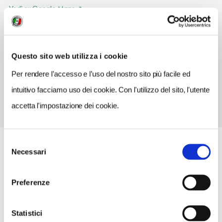
Vedi su Google Maps
INDIRIZZO
stradone S. Tomaso 1 - 37129
Questo sito web utilizza i cookie
Verona (VR)
Veneto IT
Per rendere l’accesso e l’uso del nostro sito più facile ed
intuitivo facciamo uso dei cookie. Con l'utilizzo del sito, l'utente
accetta l'impostazione dei cookie.
Selezione
Necessari
del
consenso
Preferenze
Statistici