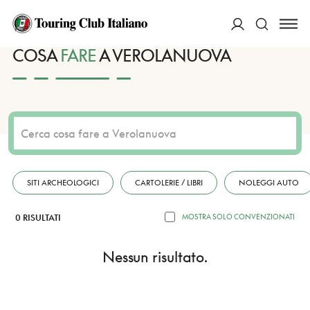
HOME
DESTINAZIONI
VEROLANUOVA
FARE
ACCEDI
COSA
FARE
A VEROLANUOVA
Cerca
SITI ARCHEOLOGICI
CARTOLERIE / LIBRI
NOLEGGI AUTO
0 RISULTATI
MOSTRA SOLO CONVENZIONATI
Nessun risultato.