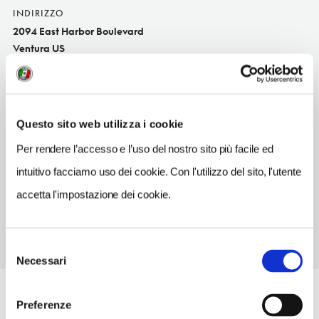
INDIRIZZO
2094 East Harbor Boulevard
Ventura US
SITO WEB
www.choicehotels.com/comfort-inn
TELEFONO
Questo sito web utilizza i cookie
8056535000
Per rendere l’accesso e l’uso del nostro sito più facile ed
NUMERO CAMERE
intuitivo facciamo uso dei cookie. Con l'utilizzo del sito, l'utente
40
accetta l'impostazione dei cookie.
Selezione
Necessari
del
consenso
Preferenze