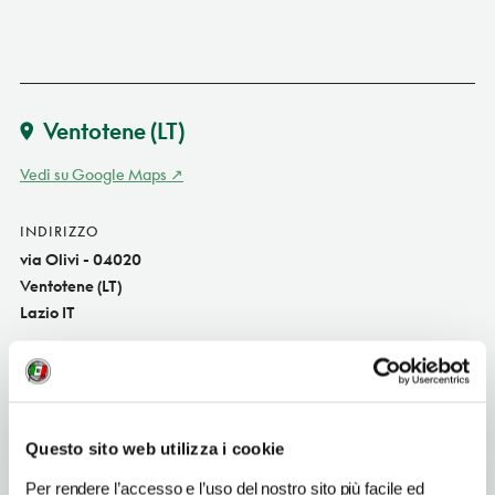
Ventotene
(LT)
Vedi su Google Maps
INDIRIZZO
via Olivi - 04020
Ventotene (LT)
Lazio IT
SITO WEB
www.riservaventotene.it
INDIRIZZO EMAIL
Questo sito web utilizza i cookie
museomigrazioneventotene@gmail.com
Per rendere l’accesso e l’uso del nostro sito più facile ed