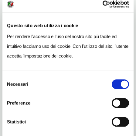
Vedi su Google Maps
INDIRIZZO
Questo sito web utilizza i cookie
S. Marco 5556 - 30124
Venezia (VE)
Per rendere l’accesso e l’uso del nostro sito più facile ed
Veneto IT
intuitivo facciamo uso dei cookie. Con l'utilizzo del sito, l'utente
SITO WEB
accetta l'impostazione dei cookie.
www.alajmo.it
INDIRIZZO EMAIL
Selezione
amo@alajmo.it
Necessari
del
consenso
TELEFONO
0412412823
Preferenze
TIPO DI CUCINA
Statistici
classica,carne,pesce,pizze
NUMERO COPERTI