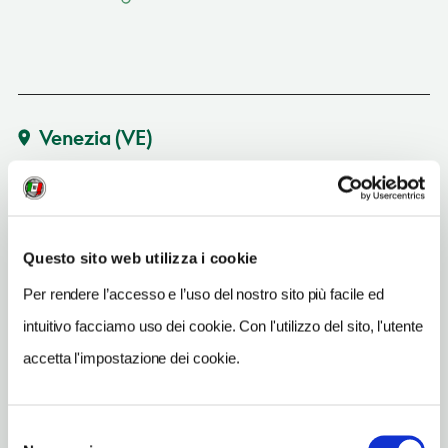
Venezia
(VE)
Vedi su Google Maps
INDIRIZZO
S. Polo 436, calle dell'Ochialer - 30125
Questo sito web utilizza i cookie
Venezia (VE)
Per rendere l’accesso e l’uso del nostro sito più facile ed
Veneto IT
intuitivo facciamo uso dei cookie. Con l'utilizzo del sito, l'utente
TELEFONO
accetta l'impostazione dei cookie.
0415205666
TIPO DI CUCINA
Selezione
carne,pesce,veneziana