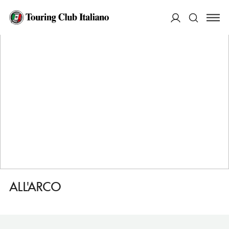
HOME
DESTINAZIONI
VENEZIA
MANGIARE
ALL'ARCO
ACCEDI
Cerca
ALL'ARCO