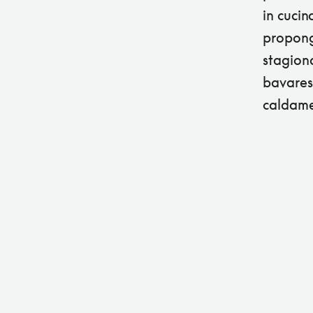
in cucin
propongo
stagiona
bavares
caldame