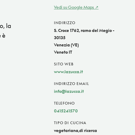
Vedi su Google Maps
INDIRIZZO
o, la
S. Croce 1762, ramo del Megio -
e è
30135
Venezia (VE)
Veneto IT
SITO WEB
www.lazucca.it
INDIRIZZO EMAIL
info@lazucca.it
TELEFONO
0415241570
TIPO DI CUCINA
vegetariana,di ricerca