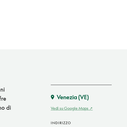
ni
Venezia
(VE)
fre
no di
Vedi su Google Maps
INDIRIZZO