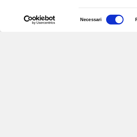
Selezione
Necessari
del
consenso
Iscriviti alle nostre newsletter
per
eventi e aggiornamenti su offert