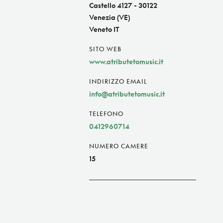
Castello 4127 - 30122
Venezia (VE)
Veneto IT
SITO WEB
www.atributetomusic.it
INDIRIZZO EMAIL
info@atributetomusic.it
TELEFONO
0412960714
NUMERO CAMERE
15