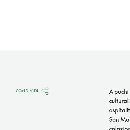
A pochi 
CONDIVIDI
culturali
ospitali
San Mar
colazion