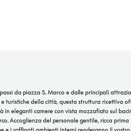
passi da piazza S. Marco e dalle principali attrazio
 e turistiche della città, questa struttura ricettiva of
tà in eleganti camere con vista mozzafiato sul baci
co. Accoglienza del personale gentile, ricca prima
e e i raffinati ambienti interni renderanno il vostro