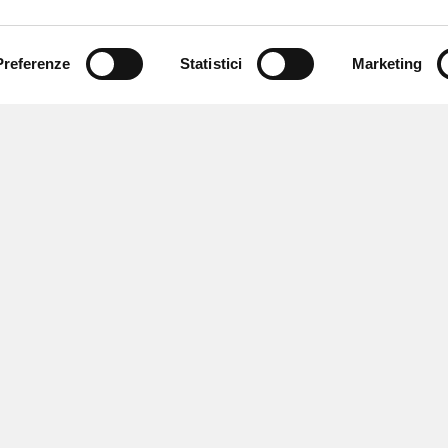
Preferenze
Statistici
Marketing
 ricevere notizie,
e speciali.