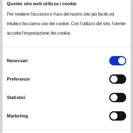
Questo sito web utilizza i cookie
INDIRIZZO EMAIL
Per rendere l’accesso e l’uso del nostro sito più facile ed
info@capozzovenice.com
intuitivo facciamo uso dei cookie. Con l'utilizzo del sito, l'utente
TELEFONO
accetta l'impostazione dei cookie.
0415240504
NUMERO CAMERE
14
Selezione
Necessari
del
ORARI DI APERTURA
consenso
Chiusura: gennaio chiuso periodo variabile, febbraio chiuso
Preferenze
periodo variabile, marzo chiuso periodo variabile, aprile chiuso
periodo variabile, maggio chiuso periodo variabile, giugno
chiuso periodo variabile, luglio chiuso periodo variabile, agosto
Statistici
chiuso periodo variabile, settembre chiuso periodo variabile,
ottobre chiuso periodo variabile, novembre chiuso periodo
variabile, dicembre chiuso seconda metà
Marketing