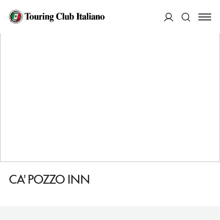
HOME
DESTINAZIONI
VENEZIA
DORMIRE
CA' POZZO INN
ACCEDI
Cerca
CA' POZZO INN