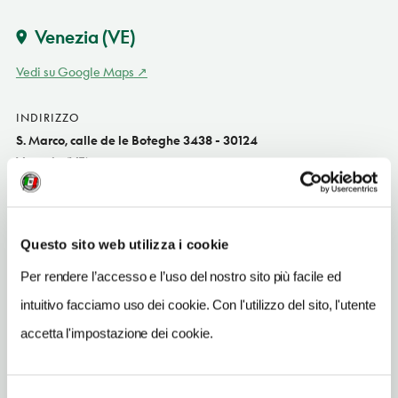
Venezia
(VE)
Vedi su Google Maps
INDIRIZZO
S. Marco, calle de le Boteghe 3438 - 30124
Venezia (VE)
Veneto IT
SITO WEB
www.aleboteghe.it
Questo sito web utilizza i cookie
Per rendere l’accesso e l’uso del nostro sito più facile ed
INDIRIZZO EMAIL
info@aleboteghe.it
intuitivo facciamo uso dei cookie. Con l'utilizzo del sito, l'utente
accetta l'impostazione dei cookie.
TELEFONO
3491974833-3478227661
NUMERO CAMERE
Selezione