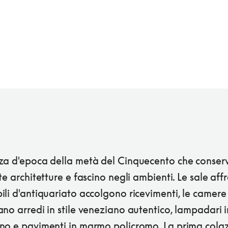
za d'epoca della metà del Cinquecento che conser
te architetture e fascino negli ambienti. Le sale aff
li d'antiquariato accolgono ricevimenti, le camere
no arredi in stile veneziano autentico, lampadari i
no e pavimenti in marmo policromo. La prima colaz