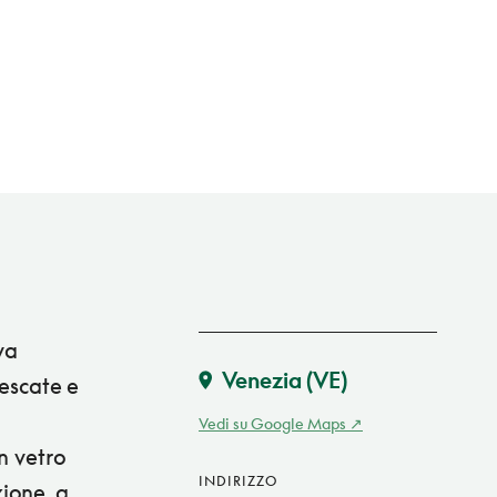
va
Venezia
(VE)
rescate e
Vedi su Google Maps
n vetro
INDIRIZZO
ione, a