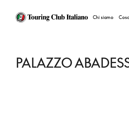
Chi siamo
Cosa
HOME
DESTINAZIONI
VENEZIA
DORMIRE
PALAZZO ABADESSA
PALAZZO ABADES