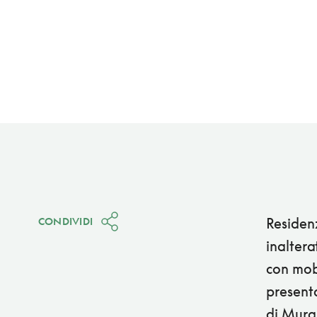
Residen
CONDIVIDI
inaltera
con mobi
presenta
di Mura