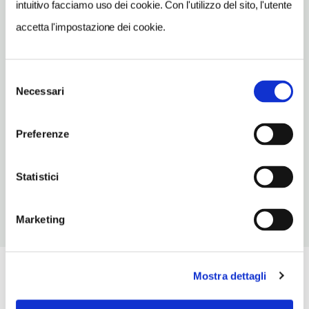
intuitivo facciamo uso dei cookie. Con l'utilizzo del sito, l'utente
INDIRIZZO EMAIL
accetta l'impostazione dei cookie.
info@cascinadicorte.it
TELEFONO
Selezione
0114593278
Necessari
del
NUMERO CAMERE
consenso
12
Preferenze
ORARI DI APERTURA
Chiusura: periodo variabile
Statistici
Marketing
Mostra dettagli