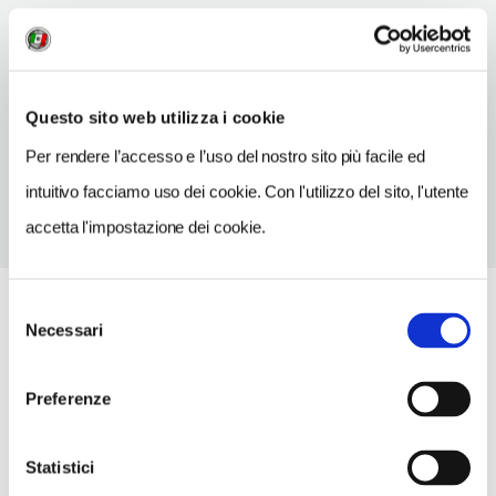
SITO WEB
www.vatra-dornei.info
INDIRIZZO EMAIL
Questo sito web utilizza i cookie
office@vatra-dornei.info
Per rendere l’accesso e l’uso del nostro sito più facile ed
intuitivo facciamo uso dei cookie. Con l'utilizzo del sito, l'utente
accetta l'impostazione dei cookie.
Selezione
Necessari
del
consenso
Preferenze
Statistici