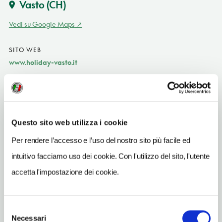
Vasto
(CH)
Vedi su Google Maps
SITO WEB
www.holiday-vasto.it
INDIRIZZO EMAIL
h.holiday@libero.it
TELEFONO
Questo sito web utilizza i cookie
0873801439-0873801900
Per rendere l’accesso e l’uso del nostro sito più facile ed
NUMERO CAMERE
intuitivo facciamo uso dei cookie. Con l'utilizzo del sito, l'utente
55
accetta l'impostazione dei cookie.
ORARI DI APERTURA
Chiusura: gennaio chiuso, febbraio chiuso, marzo chiuso, ottobre
chiuso, novembre chiuso, dicembre chiuso
Selezione
Necessari
del