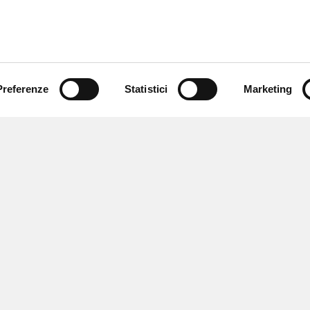
Preferenze
Statistici
Marketing
 ricevere notizie,
e speciali.