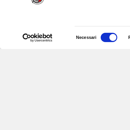
Selezione
Necessari
del
consenso
Iscriviti alle nostre newsletter
per
eventi e aggiornamenti su offert