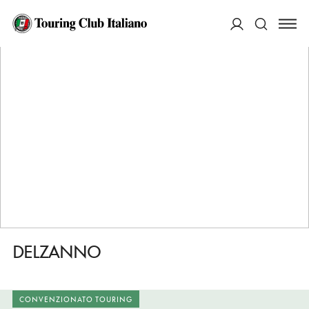
HOME
DESTINAZIONI
VARALLO
MANGIARE
DELZANNO
ACCEDI
Cerca
DELZANNO
CONVENZIONATO TOURING