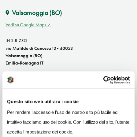
Valsamoggia
(BO)
Vedi su Google Maps
INDIRIZZO
via Matilde di Canossa 13 - 40053
Valsamoggia (BO)
Emilia-Romagna IT
SITO WEB
www.lacavaliera.com
INDIRIZZO EMAIL
Questo sito web utilizza i cookie
info@lacavaliera.com
Per rendere l’accesso e l’uso del nostro sito più facile ed
TELEFONO
intuitivo facciamo uso dei cookie. Con l'utilizzo del sito, l'utente
051832595
accetta l'impostazione dei cookie.
NUMERO CAMERE