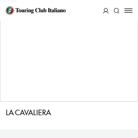
HOME
DESTINAZIONI
VALSAMOGGIA
DORMIRE
LA CAVALIERA
ACCEDI
Cerca
LA CAVALIERA