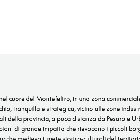
nel cuore del Montefeltro, in una zona commercial
io, tranquilla e strategica, vicino alle zone industr
ali della provincia, a poca distanza da Pesaro e Ur
iani di grande impatto che rievocano i piccoli borg
rocche medievali, mete storico-culturali del territori