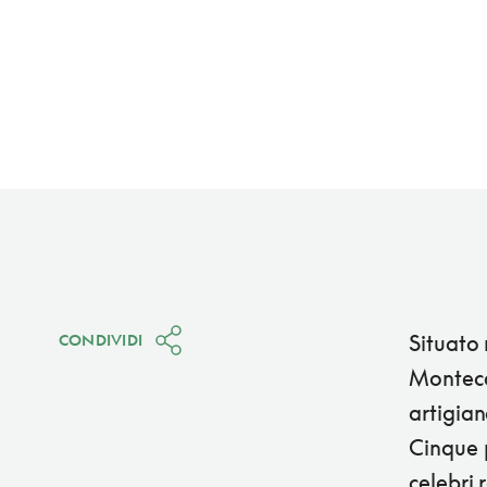
Situato 
CONDIVIDI
Montecch
artigian
Cinque p
celebri 