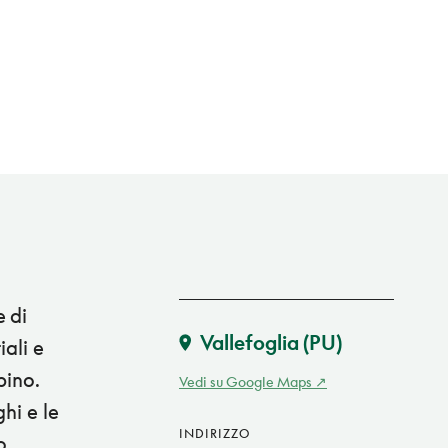
e di
Vallefoglia
(PU)
iali e
bino.
Vedi su Google Maps
hi e le
INDIRIZZO
o