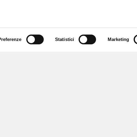
Preferenze
Statistici
Marketing
 ricevere notizie,
e speciali.