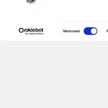
Selezione
Necessari
del
consenso
Iscriviti alle nostre newsletter
per
eventi e aggiornamenti su offert