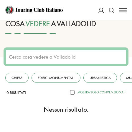
HOME
DESTINAZIONI
VALLADOLID
VEDERE
ACCEDI
COSA
VEDERE
A VALLADOLID
Cerca
CHIESE
EDIFICI MONUMENTALI
URBANISTICA
MU
0 RISULTATI
MOSTRA SOLO CONVENZIONATI
Nessun risultato.