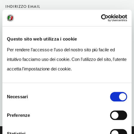
INDIRIZZO EMAIL
info@trattoriacima.it
TELEFONO
0423972711
Questo sito web utilizza i cookie
TIPO DI CUCINA
Per rendere l’accesso e l’uso del nostro sito più facile ed
carne,pesce,trevigiana
intuitivo facciamo uso dei cookie. Con l'utilizzo del sito, l'utente
NUMERO COPERTI
accetta l'impostazione dei cookie.
120
ORARI DI APERTURA
Selezione
Chiusura: gennaio chiuso periodo variabile
Necessari
del
consenso
Preferenze
Statistici