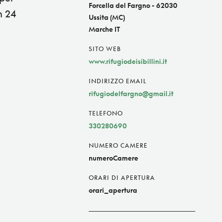
Forcella del Fargno - 62030
n 24
Ussita (MC)
Marche IT
SITO WEB
www.rifugiodeisibillini.it
INDIRIZZO EMAIL
rifugiodelfargno@gmail.it
TELEFONO
330280690
NUMERO CAMERE
numeroCamere
ORARI DI APERTURA
orari_apertura