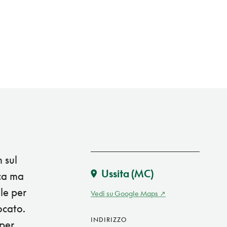
 sul
Ussita
(MC)
ica ma
le per
Vedi su Google Maps
ocato.
INDIRIZZO
 per