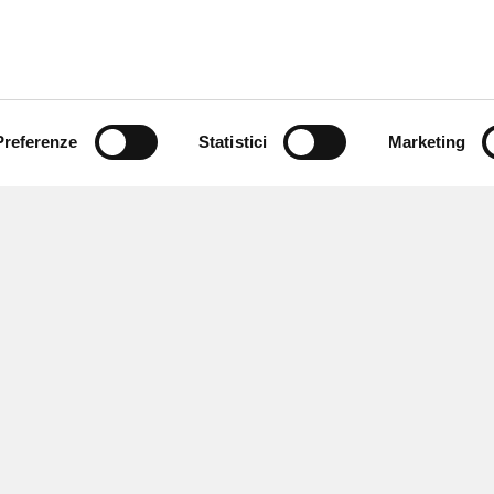
Preferenze
Statistici
Marketing
 ricevere notizie,
e speciali.