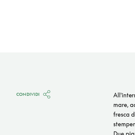
All'inte
CONDIVIDI
mare, ac
fresca d
stempera
Due pian