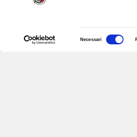
Selezione
Necessari
del
consenso
Iscriviti alle nostre newsletter
per
eventi e aggiornamenti su offert