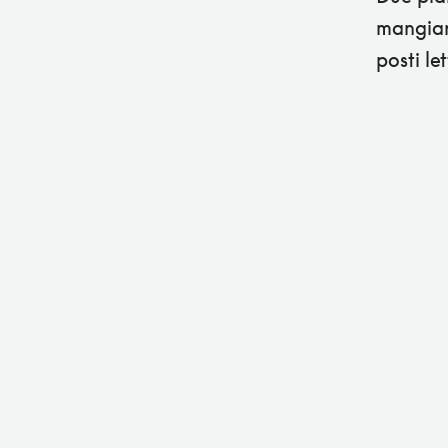
mangiare
posti le