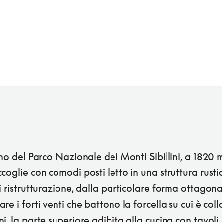
rno del Parco Nazionale dei Monti Sibillini, a 1820 m
coglie con comodi posti letto in una struttura rust
i ristrutturazione, dalla particolare forma ottagona
re i forti venti che battono la forcella su cui è coll
i, la parte superiore adibita alla cucina con tavoli