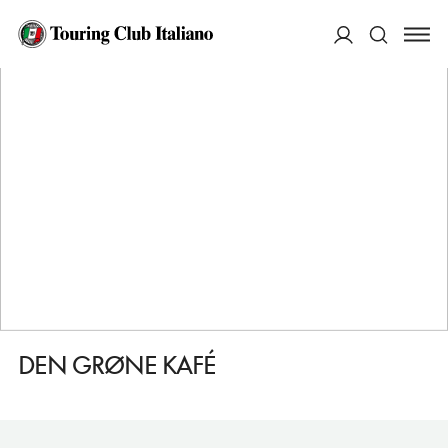
HOME
DESTINAZIONI
ULVIK
MANGIARE
DEN GRØNE KAFÉ
ACCEDI
Cerca
DEN GRØNE KAFÉ