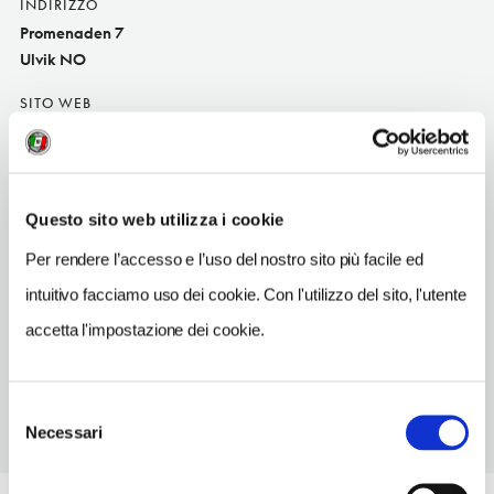
INDIRIZZO
Promenaden 7
Ulvik NO
SITO WEB
www.fjordkafe.no
INDIRIZZO EMAIL
post@fjordkafe.no
Questo sito web utilizza i cookie
TELEFONO
Per rendere l’accesso e l’uso del nostro sito più facile ed
56526187
intuitivo facciamo uso dei cookie. Con l'utilizzo del sito, l'utente
TIPO DI CUCINA
accetta l'impostazione dei cookie.
norvegese e internazional
Selezione
Necessari
del
consenso