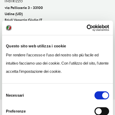
INDIRIZZO
via Pelliccerie 3 - 33100
Udine (UD)
Friuli Venezia Giulia IT
SITO WEB
www.tommyholiday.it
Questo sito web utilizza i cookie
INDIRIZZO EMAIL
info@tommyholiday.it
Per rendere l’accesso e l’uso del nostro sito più facile ed
intuitivo facciamo uso dei cookie. Con l'utilizzo del sito, l'utente
TELEFONO
04321599787
accetta l'impostazione dei cookie.
Selezione
Necessari
del
consenso
Preferenze