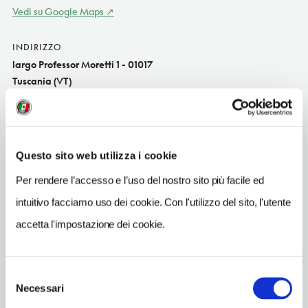
Vedi su Google Maps
INDIRIZZO
largo Professor Moretti 1 - 01017
Tuscania (VT)
Lazio IT
TELEFONO
0761436209
Questo sito web utilizza i cookie
ORARI DI APERTURA
Per rendere l’accesso e l’uso del nostro sito più facile ed
Apertura: lunedì a richiesta, martedì a richiesta, mercoledì a
intuitivo facciamo uso dei cookie. Con l'utilizzo del sito, l'utente
richiesta, giovedì a richiesta, venerdì a richiesta, sabato a
richiesta, domenica a richiesta; i giorni e gli orari di apertura
accetta l'impostazione dei cookie.
possono subire variazioni. Apertura/Chiusura annuale: sempre
aperto
Selezione
Necessari
del
consenso