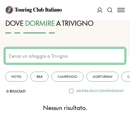
HOME
DESTINAZIONI
TRIVIGNO
DORMIRE
ACCEDI
DOVE
DORMIRE
A TRIVIGNO
Cerca
HOTEL
B&B
CAMPEGGIO
AGRITURISMI
C
0 RISULTATI
MOSTRA SOLO CONVENZIONATI
Nessun risultato.