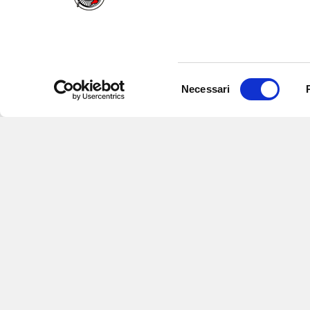
Selezione
Necessari
del
consenso
Iscriviti alle nostre newsletter
per
eventi e aggiornamenti su offert