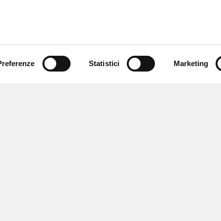
Preferenze
Statistici
Marketing
 ricevere notizie,
e speciali.